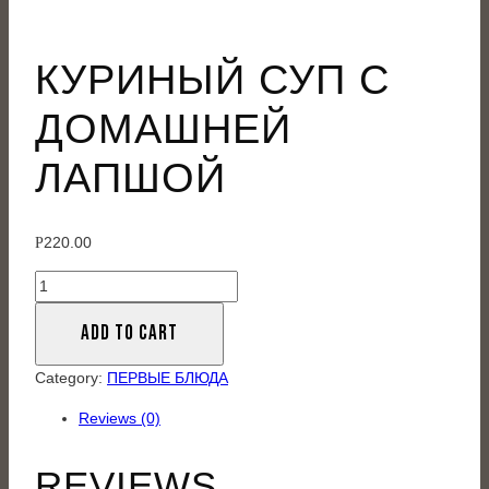
КУРИНЫЙ СУП С
ДОМАШНЕЙ
ЛАПШОЙ
220.00
Р
Куриный
суп
ADD TO CART
с
домашней
Category:
ПЕРВЫЕ БЛЮДА
лапшой
quantity
Reviews (0)
REVIEWS