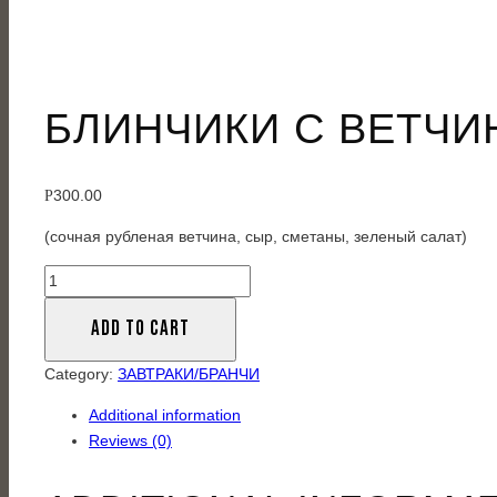
БЛИНЧИКИ С ВЕТЧИ
300.00
Р
(сочная рубленая ветчина, сыр, сметаны, зеленый салат)
Блинчики
с
ADD TO CART
ветчиной
и
Category:
ЗАВТРАКИ/БРАНЧИ
сыром
quantity
Additional information
Reviews (0)